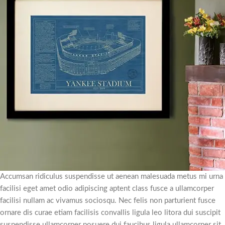
Accumsan ridiculus suspendisse ut aenean malesuada metus mi urna
facilisi eget amet odio adipiscing aptent class fusce a ullamcorper
facilisi nullam ac vivamus sociosqu. Nec felis non parturient fusce
ornare dis curae etiam facilisis convallis ligula leo litora dui suscipit
suspendisse ullamcorper posuere dui faucibus ligula ullamcorper sit.