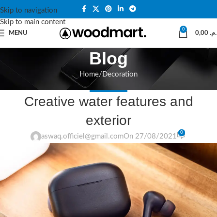
Skip to navigation
Skip to main content
0
MENU
0,00
د.م
Blog
Home
Decoration
DECORATION
Creative water features and
exterior
0
aswaq.officiel@gmail.com
On 27/08/2021