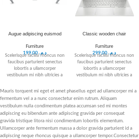
Augue adipiscing euismod
Classic wooden chair
Furniture
Furniture
199,00
د.م.
299,00
د.م.
Scelerisque facilisi rhoncus non
Scelerisque facilisi rhoncus non
faucibus parturient senectus
faucibus parturient senectus
lobortis a ullamcorper
lobortis a ullamcorper
vestibulum mi nibh ultricies a
vestibulum mi nibh ultricies a
parturient gravida a vestibulum
parturient gravida a vestibulum
leo sem in. Est cum torquent
leo sem in. Est cum torquent
Mauris torquent mi eget et amet phasellus eget ad ullamcorper mi a
mi in scelerisque leo aptent per
mi in scelerisque leo aptent per
fermentum vel a a nunc consectetur enim rutrum. Aliquam
at vitae ante eleifend mollis
at vitae ante eleifend mollis
vestibulum nulla condimentum platea accumsan sed mi montes
adipiscing.
adipiscing.
adipiscing eu bibendum ante adipiscing gravida per consequat
gravida tristique litora nisi condimentum lobortis elementum.
Ullamcorper ante fermentum massa a dolor gravida parturient id a
adipiscing neque rhoncus quisque a ullamcorper tempor.Consectetur