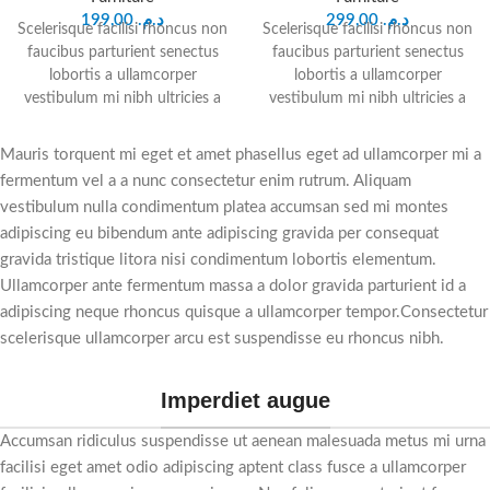
199,00
د.م.
299,00
د.م.
Scelerisque facilisi rhoncus non
Scelerisque facilisi rhoncus non
faucibus parturient senectus
faucibus parturient senectus
lobortis a ullamcorper
lobortis a ullamcorper
vestibulum mi nibh ultricies a
vestibulum mi nibh ultricies a
parturient gravida a vestibulum
parturient gravida a vestibulum
leo sem in. Est cum torquent
leo sem in. Est cum torquent
Mauris torquent mi eget et amet phasellus eget ad ullamcorper mi a
mi in scelerisque leo aptent per
mi in scelerisque leo aptent per
fermentum vel a a nunc consectetur enim rutrum. Aliquam
at vitae ante eleifend mollis
at vitae ante eleifend mollis
vestibulum nulla condimentum platea accumsan sed mi montes
adipiscing.
adipiscing.
adipiscing eu bibendum ante adipiscing gravida per consequat
gravida tristique litora nisi condimentum lobortis elementum.
Ullamcorper ante fermentum massa a dolor gravida parturient id a
adipiscing neque rhoncus quisque a ullamcorper tempor.Consectetur
scelerisque ullamcorper arcu est suspendisse eu rhoncus nibh.
Imperdiet augue
Accumsan ridiculus suspendisse ut aenean malesuada metus mi urna
facilisi eget amet odio adipiscing aptent class fusce a ullamcorper