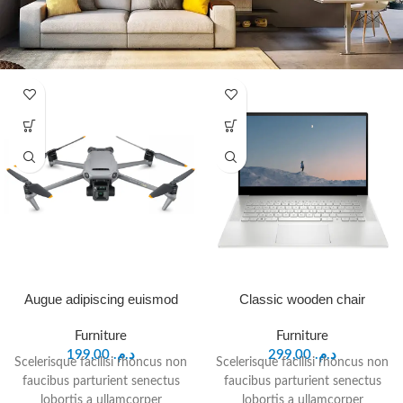
Augue adipiscing euismod
Classic wooden chair
Furniture
Furniture
199,00
د.م.
299,00
د.م.
Scelerisque facilisi rhoncus non
Scelerisque facilisi rhoncus non
faucibus parturient senectus
faucibus parturient senectus
lobortis a ullamcorper
lobortis a ullamcorper