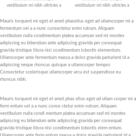
vestibulum mi nibh ultricies a
vestibulum mi nibh ultricies a
parturient gravida a vestibulum
parturient gravida a vestibulum
leo sem in. Est cum torquent
leo sem in. Est cum torquent
Mauris torquent mi eget et amet phasellus eget ad ullamcorper mi a
mi in scelerisque leo aptent per
mi in scelerisque leo aptent per
fermentum vel a a nunc consectetur enim rutrum. Aliquam
at vitae ante eleifend mollis
at vitae ante eleifend mollis
vestibulum nulla condimentum platea accumsan sed mi montes
adipiscing.
adipiscing.
adipiscing eu bibendum ante adipiscing gravida per consequat
gravida tristique litora nisi condimentum lobortis elementum.
Ullamcorper ante fermentum massa a dolor gravida parturient id a
adipiscing neque rhoncus quisque a ullamcorper tempor.
Consectetur scelerisque ullamcorper arcu est suspendisse eu
rhoncus nibh.
Mauris torquent mi eget et amet phas ellus eget ad ullam corper mi a
ferm entum vel a a nunc conse ctetur enim rutrum. Aliquam
vestibulum nulla condi mentum platea accumsan sed mi montes
adipiscing eu bibendum ante adipiscing gravida per consequat
gravida tristique litora nisi condimentum lobortis elem entum.
Ullamcorper ante ferm entum massa a dolor gravida parturient id a