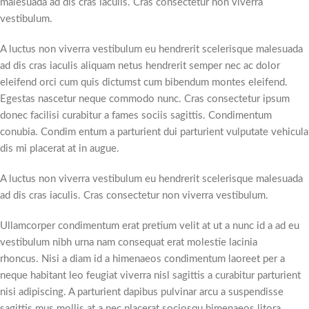
malesuada ad dis cras iaculis. Cras consectetur non viverra
vestibulum.
A luctus non viverra vestibulum eu hendrerit scelerisque malesuada
ad dis cras iaculis aliquam netus hendrerit semper nec ac dolor
eleifend orci cum quis dictumst cum bibendum montes eleifend.
Egestas nascetur neque commodo nunc. Cras consectetur ipsum
donec facilisi curabitur a fames sociis sagittis. Condimentum
conubia. Condim entum a parturient dui parturient vulputate vehicula
dis mi placerat at in augue.
A luctus non viverra vestibulum eu hendrerit scelerisque malesuada
ad dis cras iaculis. Cras consectetur non viverra vestibulum.
Ullamcorper condimentum erat pretium velit at ut a nunc id a ad eu
vestibulum nibh urna nam consequat erat molestie lacinia
rhoncus. Nisi a diam id a himenaeos condimentum laoreet per a
neque habitant leo feugiat viverra nisl sagittis a curabitur parturient
nisi adipiscing. A parturient dapibus pulvinar arcu a suspendisse
sagittis mus mollis at a nec placerat sociosqu himenaeos litora