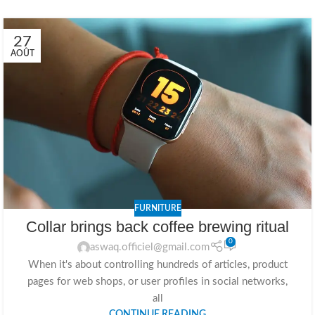
27
AOÛT
FURNITURE
Collar brings back coffee brewing ritual
0
aswaq.officiel@gmail.com
When it's about controlling hundreds of articles, product
pages for web shops, or user profiles in social networks,
all
CONTINUE READING