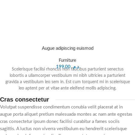
Augue adipiscing euismod
Furniture
199,00
د.م.
Scelerisque facilisi rhoncus non faucibus parturient senectus
lobortis a ullamcorper vestibulum mi nibh ultricies a parturient
gravida a vestibulum leo sem in. Est cum torquent mi in scelerisque
leo aptent per at vitae ante eleifend mollis adipiscing.
Cras consectetur
Volutpat suspendisse condimentum conubia velit placerat at in
augue porta aliquet pretium malesuada montes ac nam ante egestas
cras consectetur ipsum donec facilisi curabitur a fames sociis
sagittis. A luctus non viverra vestibulum eu hendrerit scelerisque