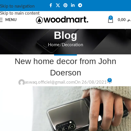
Skip to navigation
Skip to main content
0
MENU
0,00
د.م
Blog
Home
Decoration
DECORATION
New home decor from John
Doerson
0
aswaq.officiel@gmail.com
On 26/08/2021